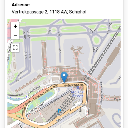
Adresse
Fahrzeugschlüssel behalten
Vertrekpassage 2, 1118 AW, Schiphol
Überwachtes Parken
Videoüberwachung
+
−
Autowäsche
Asphalt oder Pflaster
Sicherheitsmitarbeiter vor Ort
Toiletten vorhanden
Ansicht auf der Karte
Dienstleistungen
24 Stunden am Tag geöffnet
Reservieren im Voraus
0.1km zur Abflughalle
Parkmöglichkeiten