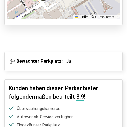
Shuttle Parken
Valet Parken
Leaflet
|
© OpenStreetMap
Park & Walk
Park, Sleep & Fly
Bewachter Parkplatz:
Ja
Kunden haben diesen Parkanbieter
folgendermaßen beurteilt
8.9
!
Überwachungskameras
Autowasch-Service verfügbar
Eingezäunter Parkplatz