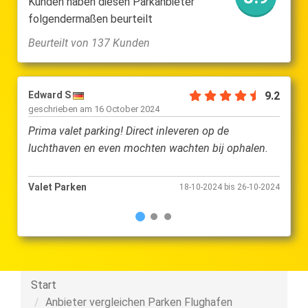
Kunden haben diesen Parkanbieter
folgendermaßen beurteilt
Beurteilt von 137 Kunden
Edward S
9.2
Heinr
geschrieben am
16 October 2024
gesch
Prima valet parking! Direct inleveren op de
Es hat
luchthaven en even mochten wachten bij ophalen.
Mitarb
Valet Parken
Valet
18-10-2024 bis 26-10-2024
Start
Anbieter vergleichen Parken Flughafen