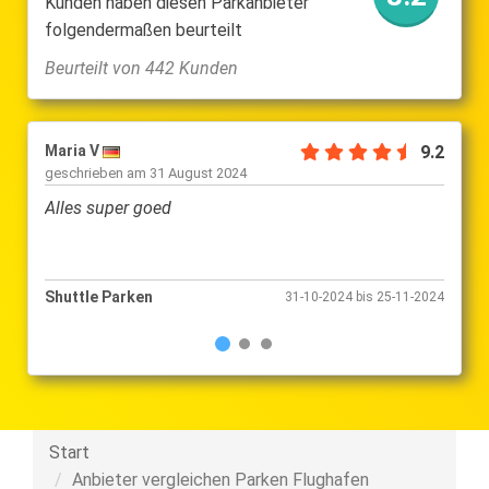
Kunden haben diesen Parkanbieter
folgendermaßen beurteilt
Beurteilt von 442 Kunden
Maria V
9.2
Mark 
geschrieben am
31 August 2024
gesch
Alles super goed
Mooi
Shuttle Parken
Shutt
31-10-2024 bis 25-11-2024
Start
Anbieter vergleichen Parken Flughafen