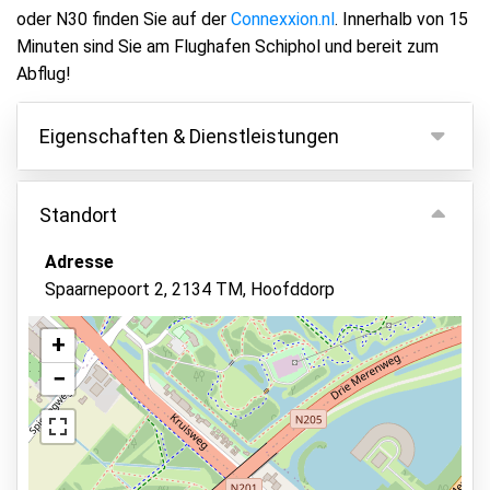
oder N30 finden Sie auf der
Connexxion.nl
. Innerhalb von 15
Minuten sind Sie am Flughafen Schiphol und bereit zum
Abflug!
Eigenschaften & Dienstleistungen
Eigenschaften
Standort
Parken innen
Adresse
Fahrzeugschlüssel behalten
Spaarnepoort 2, 2134 TM, Hoofddorp
Überwachtes Parken
Videoüberwachung
+
−
Barrierefreier Zugang
Elektrische Ladestation
Aufzug vorhanden