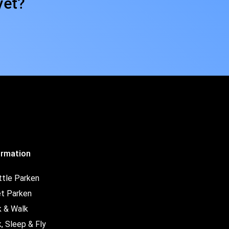
yet?
ormation
ttle Parken
et Parken
k & Walk
, Sleep & Fly