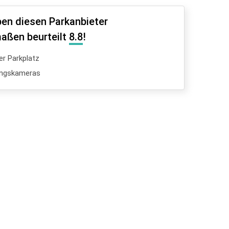
en diesen Parkanbieter
aßen beurteilt
8.8
!
er Parkplatz
ngskameras