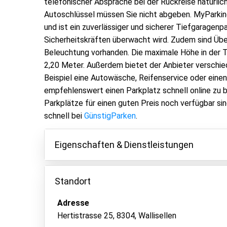
telefonischer Absprache bei der Rückreise natürlic
Autoschlüssel müssen Sie nicht abgeben. MyParking
und ist ein zuverlässiger und sicherer Tiefgaragenpa
Sicherheitskräften überwacht wird. Zudem sind Üb
Beleuchtung vorhanden. Die maximale Höhe in der T
2,20 Meter. Außerdem bietet der Anbieter verschie
Beispiel eine Autowäsche, Reifenservice oder einen
empfehlenswert einen Parkplatz schnell online zu 
Parkplätze für einen guten Preis noch verfügbar si
schnell bei
GünstigParken
.
Eigenschaften & Dienstleistungen
Eigenschaften
Standort
Parken innen
Adresse
Fahrzeugschlüssel behalten
Hertistrasse 25, 8304, Wallisellen
Überwachtes Parken