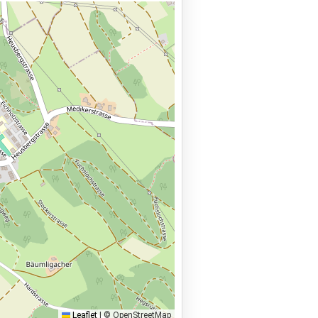
Leaflet
|
© OpenStreetMap