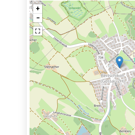
Asphalt oder Pflaster
+
−
Videoüberwachung
Autowäsche
Sicherheitsmitarbeiter vor Ort
Außenbeleuchtung
Dienstleistungen
Geöffnet von 04:30 bis 23:30 Uhr.
Ansicht auf der Karte
Reservieren im Voraus
6 min zur Abflughalle
Parkmöglichkeiten
Shuttle Parken
Valet Parken