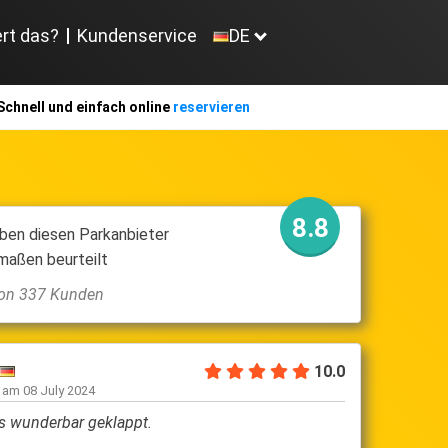
ert das?
Kundenservice
DE
Schnell und einfach online
reservieren
8.8
ben diesen Parkanbieter
maßen beurteilt
 von 337 Kunden
10.0
Andrea G
n am
08 July 2024
geschrieben am
0
es wunderbar geklappt.