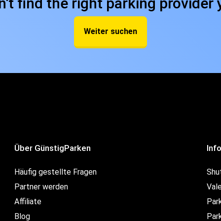
n't find the right parking provider 
Weiter suchen
Über GünstigParken
Inf
Häufig gestellte Fragen
Shu
Partner werden
Val
Affiliate
Par
Blog
Park