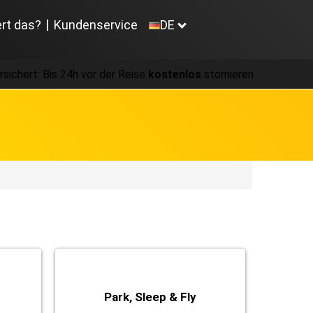
ert das?
Kundenservice
DE
rsichert: Bis 24h vor der Reise
kostenlos
stornieren
Park, Sleep & Fly