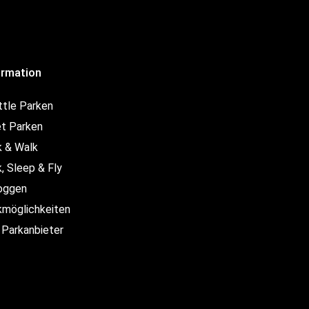
ormation
ttle Parken
et Parken
k & Walk
, Sleep & Fly
loggen
kmöglichkeiten
 Parkanbieter