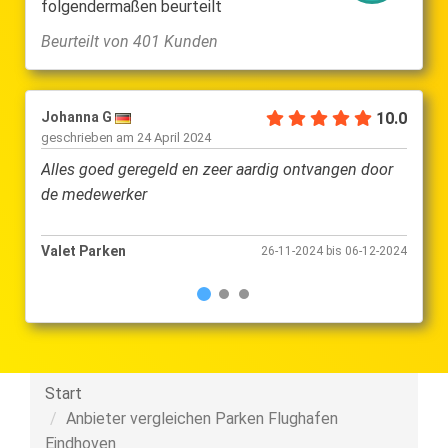
folgendermaßen beurteilt
Beurteilt von 401 Kunden
Johanna G
10.0
Kurtu
geschrieben am
24 April 2024
gesch
Alles goed geregeld en zeer aardig ontvangen door
Perfe
de medewerker
Valet Parken
Valet
26-11-2024 bis 06-12-2024
Start
Anbieter vergleichen Parken Flughafen
Eindhoven