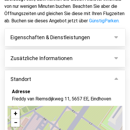
von nur wenigen Minuten buchen. Beachten Sie aber die
Öffnungszeiten und gleichen Sie diese mit Ihren Flugzeiten
ab. Buchen sie dieses Angebot jetzt über
GünstigParken.
Eigenschaften & Dienstleistungen
Eigenschaften
Zusätzliche Informationen
Parken innen
Fahren zu Sie bitte zu dieser Adresse: Freddy van
Fahrzeugschlüssel behalten
Riemsdijkweg 11, 5657 EE Eindhoven. Dieser
Standort
Überwachtes Parken
Treffpunkt ist mit dem Parkanbieter abgesprochen
Adresse
Autowäsche
und 400 Meter vom Flughafen gelegen.
Freddy van Riemsdijkweg 11, 5657 EE, Eindhoven
Alle zusätzlichen Kosten müssen vor Ort an den
Videoüberwachung
Anbieter gezahlt werden.
Elektrische Ladestation
+
−
Asphalt oder Pflaster