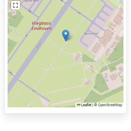
Fahrzeugwartung möglich
Statusbericht des Fahrzeugs
Dienstleistungen
Ansicht auf der Karte
Geöffnet von 04:30 bis 00:00 Uhr.
Reservieren im Voraus
0.4km zur Abflughalle
Parkmöglichkeiten
Shuttle Parken
Valet Parken
Park & Walk
Leaflet
|
© OpenStreetMap
Park, Sleep & Fly