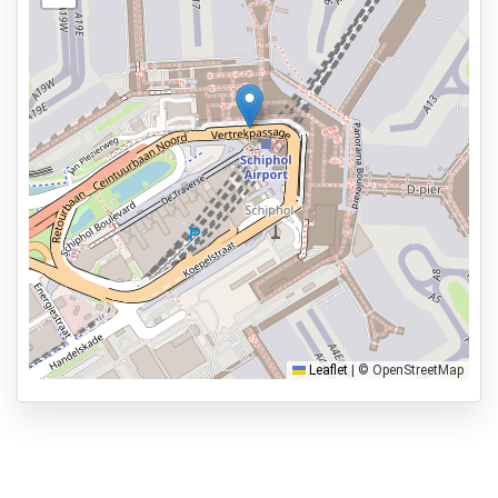
Barrierefreier Zugang
Sicherheitsmitarbeiter vor Ort
Ansicht auf der Karte
Dienstleistungen
24 Stunden am Tag geöffnet
Reservieren im Voraus
0.1km zur Abflughalle
Parkmöglichkeiten
Shuttle Parken
Valet Parken
Leaflet
|
© OpenStreetMap
Park & Walk
Park, Sleep & Fly