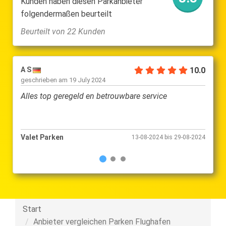
Kunden haben diesen Parkanbieter
folgendermaßen beurteilt
Beurteilt von 22 Kunden
A S
10.0
Lex H
geschrieben am
19 July 2024
gesch
Alles top geregeld en betrouwbare service
Top ge
kwalit
Valet Parken
Valet
13-08-2024 bis 29-08-2024
Start
Anbieter vergleichen Parken Flughafen