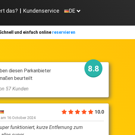
ert das?
Kundenservice
DE
Schnell und einfach online
reservieren
8.8
ben diesen Parkanbieter
maßen beurteilt
 von 57 Kunden
10.0
Edgar H
n am
16 October 2024
geschrieben am
2
super funktioniert, kurze Entfernung zum
Wir haben uns 
 alles super
Uns wurde jed