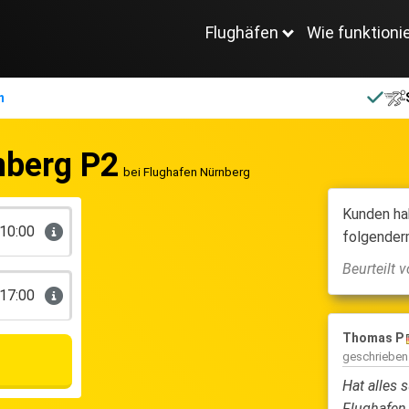
Flughäfen
Wie funktioni
n
nberg P2
bei Flughafen Nürnberg
Kunden ha
10:00
folgender
Beurteilt
17:00
Thomas P
geschriebe
Hat alles 
Flughafen,