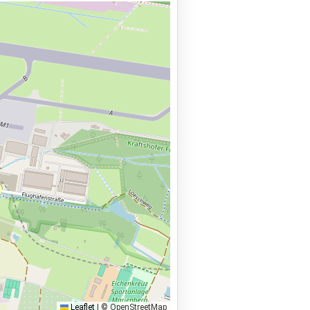
Leaflet
|
© OpenStreetMap