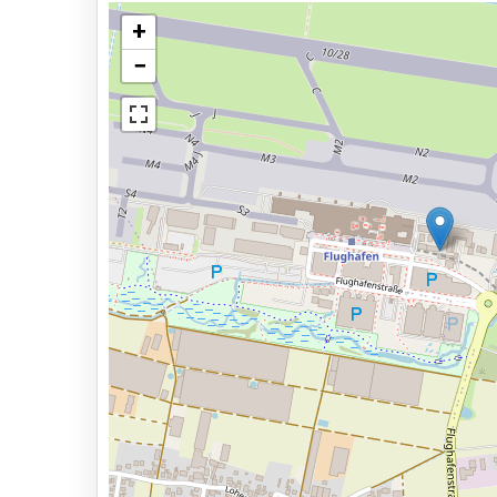
Barrierefreier Zugang
+
−
Elektrische Ladestation
Asphalt oder Pflaster
Überwachtes Parken
Dienstleistungen
24 Stunden am Tag geöffnet
Reservieren im Voraus
Ansicht auf der Karte
1 Minuten zum Terminal zu laufen
Parkmöglichkeiten
Shuttle Parken
Valet Parken
Park & Walk