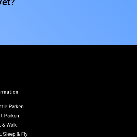
yet?
ormation
ttle Parken
et Parken
k & Walk
, Sleep & Fly