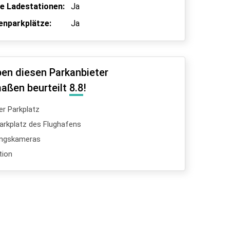
he Ladestationen:
Ja
enparkplätze:
Ja
en diesen Parkanbieter
aßen beurteilt
8.8
!
er Parkplatz
 Parkplatz des Flughafens
ngskameras
tion