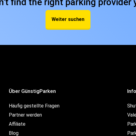
n't find the right parking provider 
Weiter suchen
Über GünstigParken
Inf
Häufig gestellte Fragen
Shu
Partner werden
Val
Affiliate
Par
Blog
Park