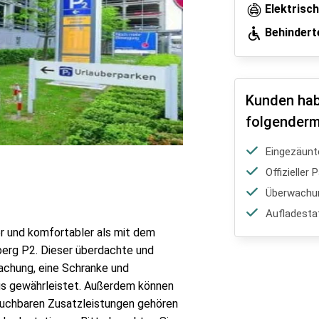
Elektrisc
Behindert
Kunden hab
folgenderm
Eingezäunt
Offizieller
Überwachu
Aufladesta
er und komfortabler als mit dem
berg P2. Dieser überdachte und
achung, eine Schranke und
ugs gewährleistet. Außerdem können
 buchbaren Zusatzleistungen gehören