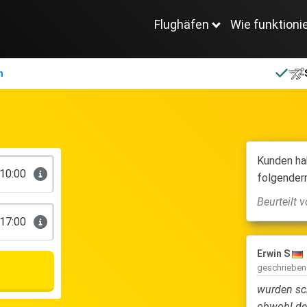
Flughäfen
Wie funktioni
n
Kunden ha
10:00
folgender
Beurteilt 
17:00
n S
10.0
Manfred 
rieben am
28 August 2024
geschrieb
um Flughafen und wieder abgeholt,
Toller Se
hl der Flug mit Verspätung ankam.
wieder!!!