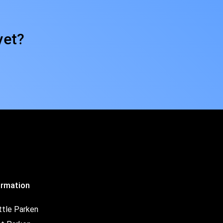
yet?
ormation
ttle Parken