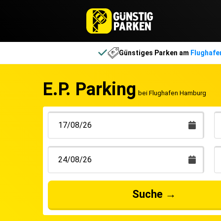
Günstiges Parken am
Flughafe
E.P. Parking
bei Flughafen Hamburg
Erwi
Suche
→
gesch
wurden schnell z
obwo