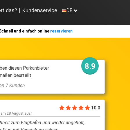
ert das?
Kundenservice
DE
Schnell und einfach online
reservieren
8.9
ben diesen Parkanbieter
maßen beurteilt
von 7 Kunden
G
10.0
en am
18 September 2024
rvice, ganz nettes, freundliches Personal. Jederzeit