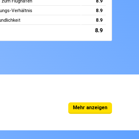
g zum Flughafen
8.9
tungs-Verhältnis
8.9
ndlichkeit
8.9
8.9
Mehr anzeigen