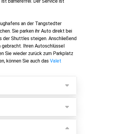
st barrierefrei. Der Service ist
Flughafens an der Tangstedter
hen. Sie parken ihr Auto direkt bei
s der Shuttles steigen. Anschließend
 gebracht. Ihren Autoschlüssel
en Sie wieder zurück zum Parkplatz
ten, können Sie auch das
Valet
de weitere Person zahlen Sie einen
 Ihre Mitfahrenden zuerst am