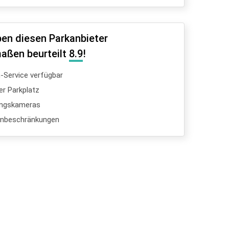
en diesen Parkanbieter
aßen beurteilt
8.9
!
Service verfügbar
er Parkplatz
ngskameras
enbeschränkungen