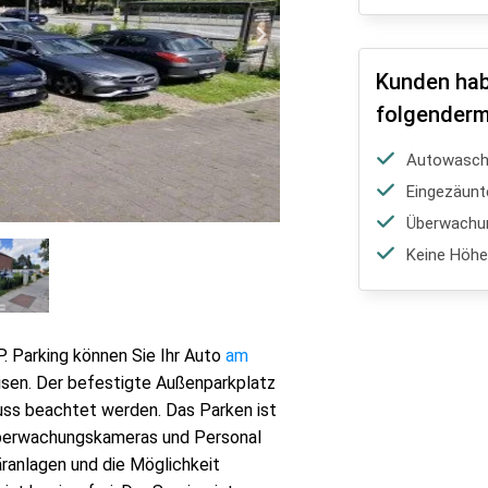
Kunden hab
folgenderm
Autowasch-
Eingezäunt
Überwachu
Keine Höh
P. Parking können Sie Ihr Auto
am
sen. Der befestigte Außenparkplatz
uss beachtet werden. Das Parken ist
berwachungskameras und Personal
äranlagen und die Möglichkeit