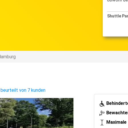
le Parken
Shuttle P
10-10-2024 bis 20-10-2024
 Hamburg
,
beurteilt von 7 kunden
Behindert
Bewachter
Maximale 