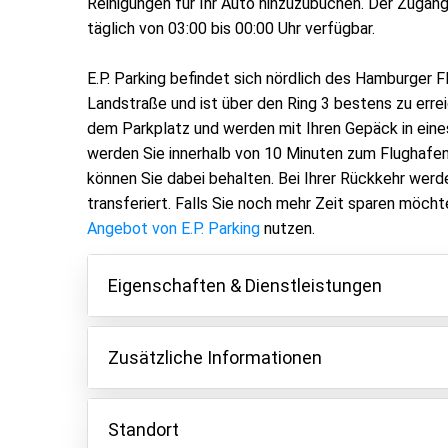
Reinigungen für Ihr Auto hinzuzubuchen. Der Zugang i
täglich von 03:00 bis 00:00 Uhr verfügbar.
E.P. Parking befindet sich nördlich des Hamburger 
Landstraße und ist über den Ring 3 bestens zu erreic
dem Parkplatz und werden mit Ihren Gepäck in eine
werden Sie innerhalb von 10 Minuten zum Flughafen
können Sie dabei behalten. Bei Ihrer Rückkehr werd
transferiert. Falls Sie noch mehr Zeit sparen möch
Angebot von E.P. Parking
nutzen.
Eigenschaften & Dienstleistungen
Eigenschaften
Zusätzliche Informationen
Parken innen
Der Shuttle ist für 4 Personen inklusive. Für je
Fahrzeugschlüssel behalten
Aufpreis von 10 € pro Person. Tipp: Setzen Sie
Standort
Asphalt oder Pflaster