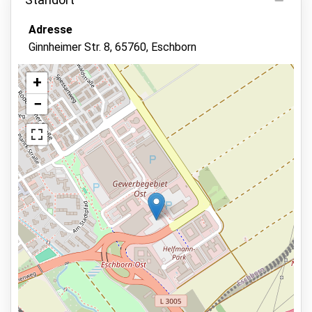
Parken innen
Adresse
Fahrzeugschlüssel behalten
Ginnheimer Str. 8, 65760, Eschborn
Videoüberwachung
Sicherheitsmitarbeiter vor Ort
+
−
Asphalt oder Pflaster
Statusbericht des Fahrzeugs
Fahrzeugwartung möglich
Dienstleistungen
Ansicht auf der Karte
24 Stunden am Tag geöffnet
Reservieren im Voraus
17 min zur Abflughalle
Parkmöglichkeiten