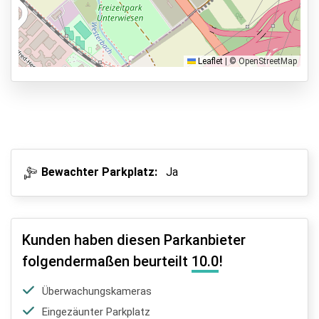
Shuttle Parken
Valet Parken
Park & Walk
Leaflet
|
© OpenStreetMap
Park, Sleep & Fly
Bewachter Parkplatz:
Ja
Kunden haben diesen Parkanbieter
folgendermaßen beurteilt
10.0
!
Überwachungskameras
Eingezäunter Parkplatz