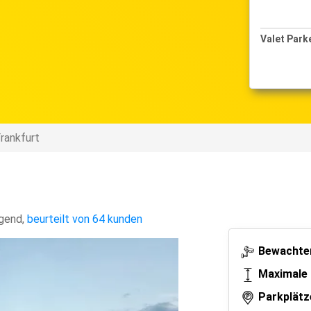
Parken
Valet Park
14-11-2024 bis 21-11-2024
rankfurt
gend
,
beurteilt von 64 kunden
Bewachter
Maximale 
Parkplätz