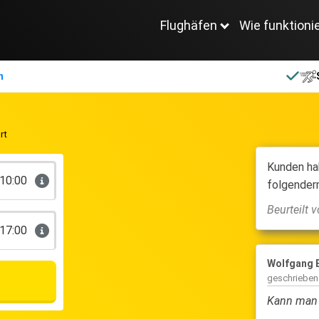
Flughäfen
Wie funktioni
n
rt
Kunden ha
10:00
folgender
Beurteilt
17:00
 L
10.0
Wolfgang 
ieben am
08 September 2024
geschriebe
reibungslos geklappt. Perfekte Übergabe. Freundliche
Kann man 
eiter