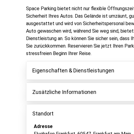
Space Parking bietet nicht nur flexible Öffnungszei
Sicherheit Ihres Autos. Das Gelände ist umzäunt, g
ausgestattet und wird von Sicherheitspersonal bewa
Auto gewaschen wird, während Sie weg sind, bietet
Dienstleistung an. So können Sie sicher sein, dass I
Sie zurückkommen. Reservieren Sie jetzt Ihren Park
stressfreien Beginn Ihrer Reise.
Eigenschaften & Dienstleistungen
Eigenschaften
Zusätzliche Informationen
Parken innen
Für die Anreise oder Abreise zwischen 23:00 Uhr 
Fahrzeugschlüssel behalten
Nachtzuschlag in Höhe von 50€ an.
Standort
Videoüberwachung
Eine Verlängerung des Parkens kostet zusätzlic
Adresse
Autowäsche
Die Größe des Fahrzeugs sollte max. 2,00 m (Bre
Flughafen Frankfurt, 60547, Frankfurt am Main