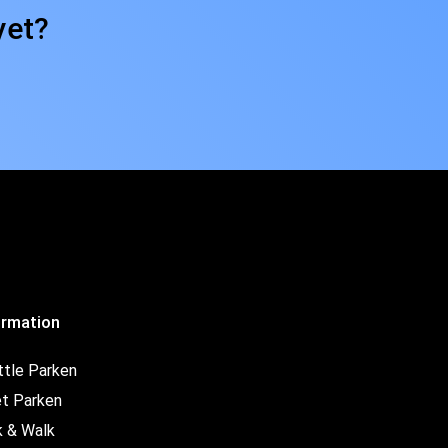
yet?
ormation
ttle Parken
et Parken
k & Walk