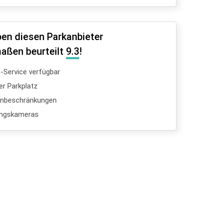
en diesen Parkanbieter
aßen beurteilt
9.3
!
Service verfügbar
er Parkplatz
enbeschränkungen
ngskameras