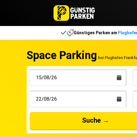
Günstiges Parken am
Flughafe
Space Parking
bei Flughafen Frankfu
Rainer
Suche
→
geschr
Alles 
Mitarb