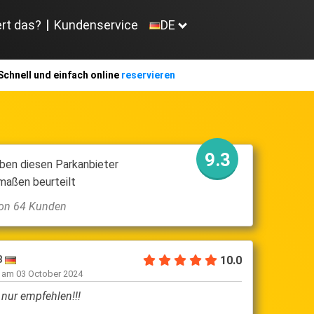
ert das?
Kundenservice
DE
Schnell und einfach online
reservieren
9.3
ben diesen Parkanbieter
maßen beurteilt
 von 64 Kunden
B
10.0
Matthias G
n am
03 October 2024
geschrieben am
1
nur empfehlen!!!
Danke