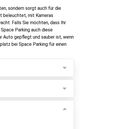
ten, sondern sorgt auch für die
ut beleuchtet, mit Kameras
cht. Falls Sie möchten, dass Ihr
 Space Parking auch diese
hr Auto gepflegt und sauber ist, wenn
platz bei Space Parking für einen
und 06:00 Uhr fällt ein
h 20 € pro Tag.
ite) x 5,00 m (Länge) betragen.