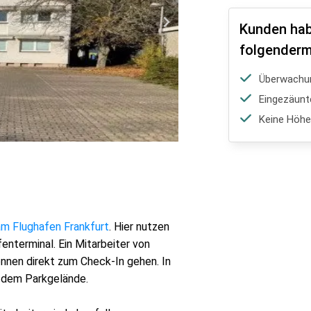
Kunden hab
folgenderm
Überwachu
Eingezäunt
Keine Höh
m Flughafen Frankfurt
. Hier nutzen
enterminal. Ein Mitarbeiter von
önnen direkt zum Check-In gehen. In
uf dem Parkgelände.