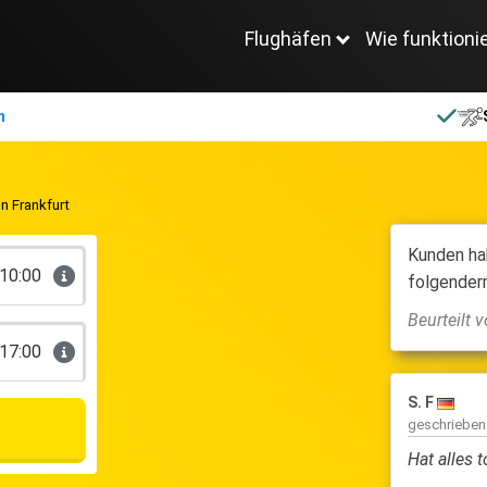
Flughäfen
Wie funktioni
n
n Frankfurt
Kunden ha
10:00
folgender
Beurteilt 
17:00
S. F
geschriebe
Hat alles 