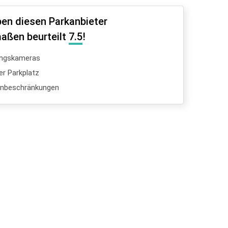
en diesen Parkanbieter
aßen beurteilt
7.5
!
ngskameras
er Parkplatz
enbeschränkungen