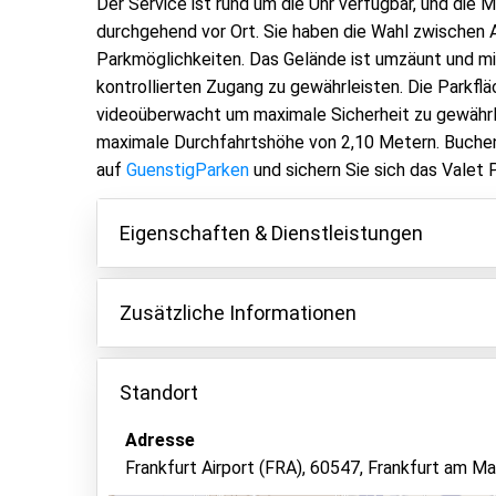
Der Service ist rund um die Uhr verfügbar, und die M
durchgehend vor Ort. Sie haben die Wahl zwischen
Parkmöglichkeiten. Das Gelände ist umzäunt und mi
kontrollierten Zugang zu gewährleisten. Die Parkflä
videoüberwacht um maximale Sicherheit zu gewährle
maximale Durchfahrtshöhe von 2,10 Metern. Buche
auf
GuenstigParken
und sichern Sie sich das Valet 
Eigenschaften & Dienstleistungen
Eigenschaften
Zusätzliche Informationen
Parken innen
Ein Nachtzuschlag von 40 € wird erhoben, wenn 
Fahrzeugschlüssel behalten
ankommen oder abreisen.
Standort
Asphalt oder Pflaster
Bitte beachten Sie, dass für Fahrzeuge die Ma
Adresse
Videoüberwachung
Länge, 2,10 Meter Höhe).
Frankfurt Airport (FRA), 60547, Frankfurt am Ma
Für Fahrzeuge wie Transporter zahlen Sie einen 
Überwachtes Parken