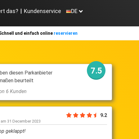
ert das?
Kundenservice
DE
Schnell und einfach online
reservieren
7.5
ben diesen Parkanbieter
maßen beurteilt
von 6 Kunden
9.2
n am
31 December 2023
top geklappt!