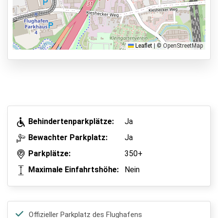
Shuttle Parken
Valet Parken
Park & Walk
Leaflet
|
© OpenStreetMap
Park, Sleep & Fly
Behindertenparkplätze:
Ja
Bewachter Parkplatz:
Ja
Parkplätze:
350+
Maximale Einfahrtshöhe:
Nein
Offizieller Parkplatz des Flughafens