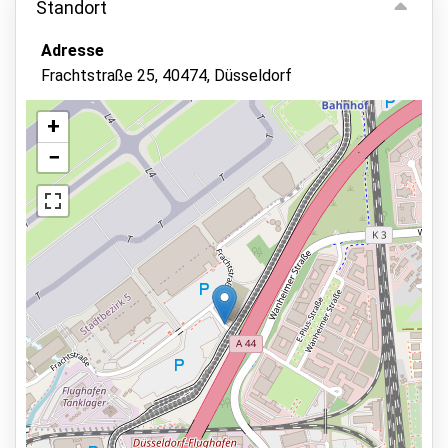
Standort
Parken innen
Adresse
Fahrzeugschlüssel behalten
Frachtstraße 25, 40474, Düsseldorf
Videoüberwachung
Asphalt oder Pflaster
+
−
Außenbeleuchtung
Überwachtes Parken
Barrierefreier Zugang
Dienstleistungen
Ansicht auf der Karte
24 Stunden am Tag geöffnet
Reservieren im Voraus
15 Minuten zum Terminal zu laufen
Parkmöglichkeiten