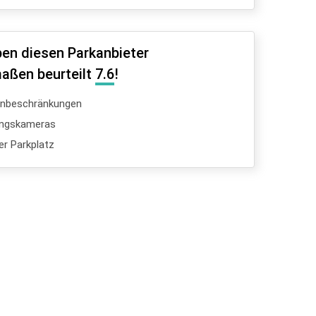
en diesen Parkanbieter
aßen beurteilt
7.6
!
enbeschränkungen
ngskameras
er Parkplatz