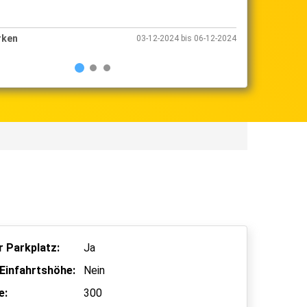
le Parken
Shuttle P
26-10-2024 bis 13-11-2024
 Parkplatz:
Ja
Einfahrtshöhe:
Nein
e:
300