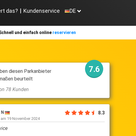
ert das?
Kundenservice
DE
Schnell und einfach online
reservieren
7.6
ben diesen Parkanbieter
maßen beurteilt
 von 78 Kunden
y L
9.2
Diethelm
rieben am
20 October 2024
geschrieb
s en op tijd!
Alles top