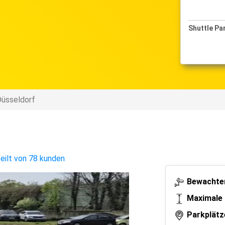
Shuttle Parken
Shutt
03-12-2024 bis 06-12-2024
Düsseldorf
eilt von 78 kunden
Bewachter
Maximale 
Parkplätz