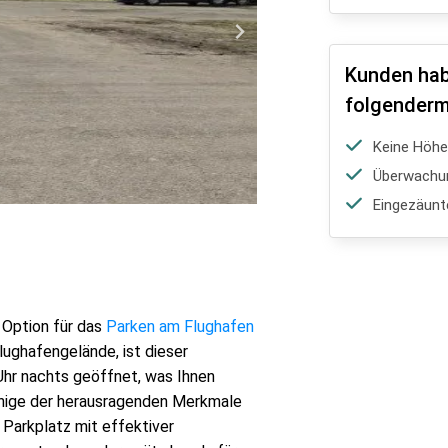
Kunden hab
folgenderm
Keine Höh
Überwachu
Eingezäunt
 Option für das
Parken am Flughafen
lughafengelände, ist dieser
Uhr nachts geöffnet, was Ihnen
 Einige der herausragenden Merkmale
e Parkplatz mit effektiver