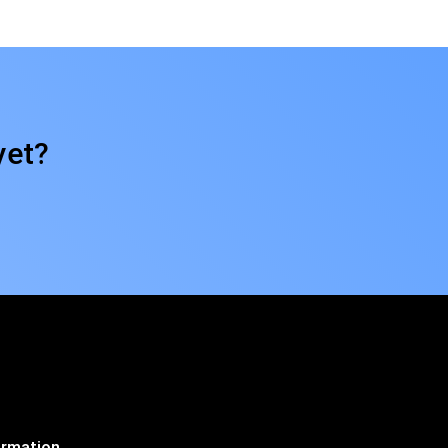
yet?
ormation