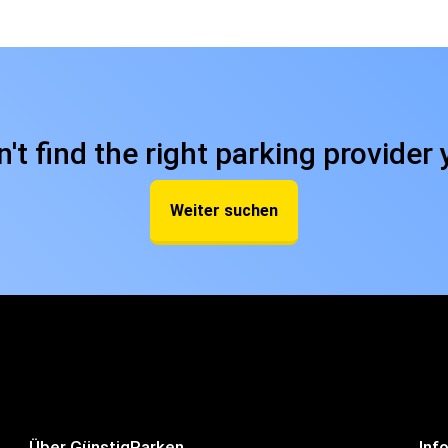
n't find the right parking provider 
Weiter suchen
Über GünstigParken
Inf