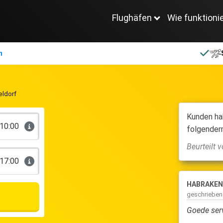
Flughäfen
Wie funktioni
n
eldorf
Kunden ha
10:00
folgender
Beurteilt
17:00
HABRAKEN N
8.3
Helm
geschrieben am
19 November 2024
gesch
Goede service
Netje