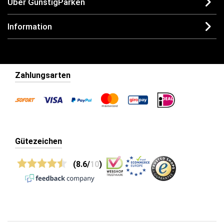
Über GünstigParken
Information
Zahlungsarten
Gütezeichen
(8.6/
10
)