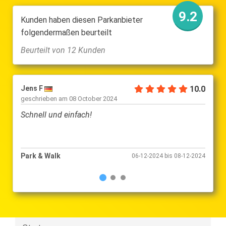
9.2
Kunden haben diesen Parkanbieter
folgendermaßen beurteilt
Beurteilt von 12 Kunden
Jens F
10.0
Adelh
geschrieben am
08 October 2024
gesch
Schnell und einfach!
Sehr 
Park & Walk
Park 
06-12-2024 bis 08-12-2024