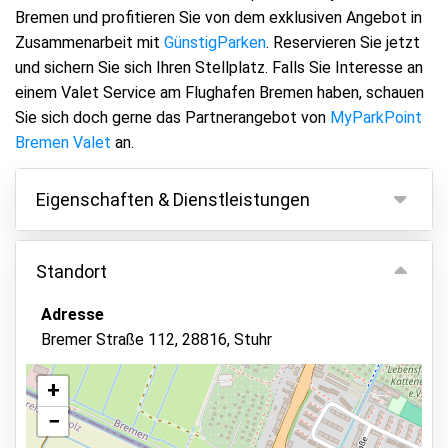
Bremen und profitieren Sie von dem exklusiven Angebot in
Zusammenarbeit mit
GünstigParken
. Reservieren Sie jetzt
und sichern Sie sich Ihren Stellplatz. Falls Sie Interesse an
einem Valet Service am Flughafen Bremen haben, schauen
Sie sich doch gerne das Partnerangebot von
MyParkPoint
Bremen Valet
an.
Eigenschaften & Dienstleistungen
Eigenschaften
Standort
Parken innen
Adresse
Fahrzeugschlüssel behalten
Bremer Straße 112, 28816, Stuhr
Videoüberwachung
Überwachtes Parken
+
−
Asphalt oder Pflaster