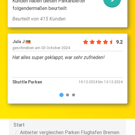
Kunden haben diesen Parkanbieter
folgendermaßen beurteilt
Beurteilt von 415 Kunden
Jula J
9.2
Hartw
geschrieben am
03 October 2024
gesch
Hat alles super geklappt, war sehr zufrieden!
Freun
Shuttle Parken
Shutt
10-12-2024 bis 13-12-2024
Start
Anbieter vergleichen Parken Flughafen Bremen