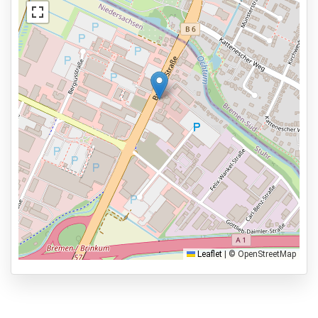
Außenbeleuchtung
Dienstleistungen
24 Stunden am Tag geöffnet
Ansicht auf der Karte
Reservieren im Voraus
6 min zur Abflughalle
Parkmöglichkeiten
Shuttle Parken
Valet Parken
Park & Walk
Park, Sleep & Fly
Leaflet
|
© OpenStreetMap