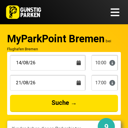
MyParkPoint Bremen
bei
Flughafen Bremen
10:00
17:00
Suche
→
9