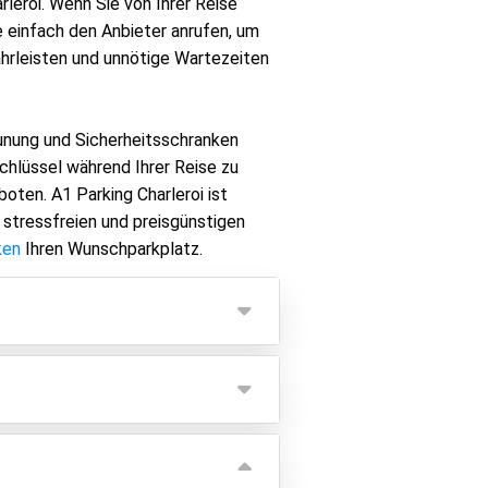
leroi. Wenn Sie von Ihrer Reise
 einfach den Anbieter anrufen, um
hrleisten und unnötige Wartezeiten
unung und Sicherheitsschranken
chlüssel während Ihrer Reise zu
oten. A1 Parking Charleroi ist
 stressfreien und preisgünstigen
ken
Ihren Wunschparkplatz.
d eine Gebühr von 5 € pro