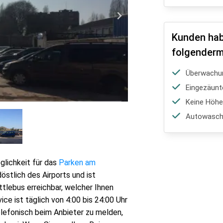
Kunden hab
folgenderm
Überwachu
Eingezäunt
Keine Höh
Autowasch-
glichkeit für das
Parken am
döstlich des Airports und ist
tlebus erreichbar, welcher Ihnen
ce ist täglich von 4:00 bis 24:00 Uhr
elefonisch beim Anbieter zu melden,