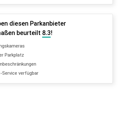
en diesen Parkanbieter
aßen beurteilt
8.3
!
ngskameras
er Parkplatz
enbeschränkungen
Service verfügbar