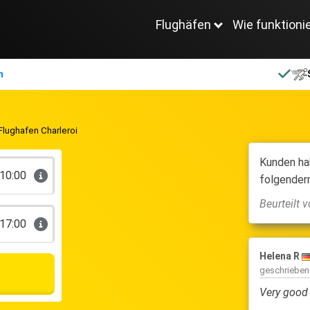
Flughäfen
Wie funktioni
n
Flughafen Charleroi
Kunden ha
10:00
folgender
Beurteilt
17:00
Helena R
geschriebe
Very good 