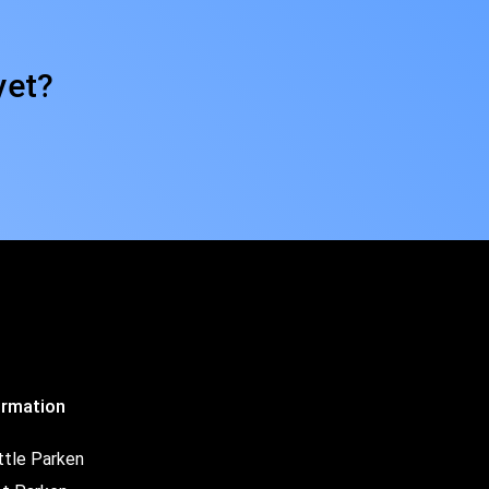
yet?
ormation
ttle Parken