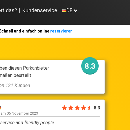
ert das?
Kundenservice
DE
Schnell und einfach online
reservieren
8.3
ben diesen Parkanbieter
maßen beurteilt
 von 121 Kunden
8.3
Abdellatif B
n am
06 November 2023
geschrieben am
2
service and friendly people
Top chaufeur Vr