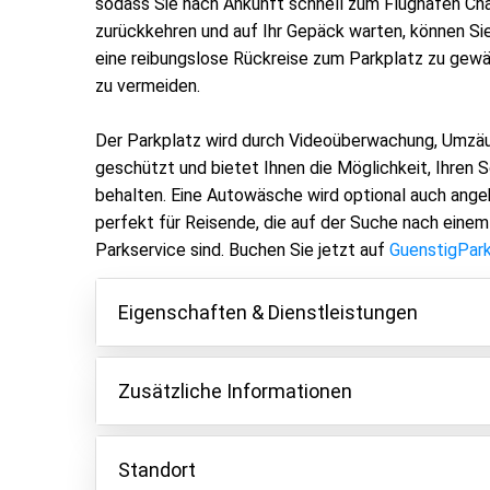
sodass Sie nach Ankunft schnell zum Flughafen Char
zurückkehren und auf Ihr Gepäck warten, können Sie
eine reibungslose Rückreise zum Parkplatz zu gewä
zu vermeiden.
Der Parkplatz wird durch Videoüberwachung, Umzä
geschützt und bietet Ihnen die Möglichkeit, Ihren S
behalten. Eine Autowäsche wird optional auch angeb
perfekt für Reisende, die auf der Suche nach einem
Parkservice sind. Buchen Sie jetzt auf
GuenstigPar
Eigenschaften & Dienstleistungen
Eigenschaften
Zusätzliche Informationen
Parken innen
Aufgrund der neuen Flughafenbestimmungen wir
Fahrzeugschlüssel behalten
Buchung erhoben.
Standort
Videoüberwachung